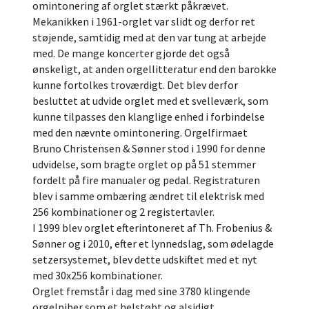
omintonering af orglet stærkt påkrævet.
Mekanikken i 1961-orglet var slidt og derfor ret
støjende, samtidig med at den var tung at arbejde
med. De mange koncerter gjorde det også
ønskeligt, at anden orgellitteratur end den barokke
kunne fortolkes troværdigt. Det blev derfor
besluttet at udvide orglet med et svelleværk, som
kunne tilpasses den klanglige enhed i forbindelse
med den nævnte omintonering. Orgelfirmaet
Bruno Christensen & Sønner stod i 1990 for denne
udvidelse, som bragte orglet op på 51 stemmer
fordelt på fire manualer og pedal. Registraturen
blev i samme ombæring ændret til elektrisk med
256 kombinationer og 2 registertavler.
I 1999 blev orglet efterintoneret af Th. Frobenius &
Sønner og i 2010, efter et lynnedslag, som ødelagde
setzersystemet, blev dette udskiftet med et nyt
med 30x256 kombinationer.
Orglet fremstår i dag med sine 3780 klingende
orgelpiber som et helstøbt og alsidigt