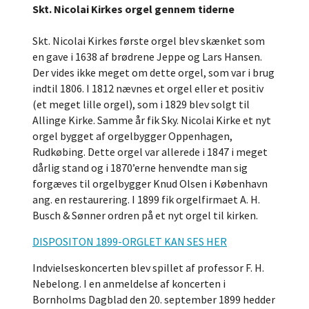
Skt. Nicolai Kirkes orgel gennem tiderne
Skt. Nicolai Kirkes første orgel blev skænket som
en gave i 1638 af brødrene Jeppe og Lars Hansen.
Der vides ikke meget om dette orgel, som var i brug
indtil 1806. I 1812 nævnes et orgel eller et positiv
(et meget lille orgel), som i 1829 blev solgt til
Allinge Kirke. Samme år fik Sky. Nicolai Kirke et nyt
orgel bygget af orgelbygger Oppenhagen,
Rudkøbing. Dette orgel var allerede i 1847 i meget
dårlig stand og i 1870’erne henvendte man sig
forgæves til orgelbygger Knud Olsen i København
ang. en restaurering. I 1899 fik orgelfirmaet A. H.
Busch & Sønner ordren på et nyt orgel til kirken.
DISPOSITON 1899-ORGLET KAN SES HER
Indvielseskoncerten blev spillet af professor F. H.
Nebelong. I en anmeldelse af koncerten i
Bornholms Dagblad den 20. september 1899 hedder