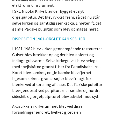
elektronisk instrument.
I Skt. Nicolai Kirke blev der bygget et nyt
orgelpulpitur. Det blev rykket frem, så det nu står i
selve kirken og samtidig sænket ca. 1 meter ift. det
gamle Pax’ske pulpitur, som blev opmagasineret.
DISPOSITON 1961-ORGLET KAN SES HER
I 1981-1982 blev kirken gennemgående restaureret.
Gulvet blev brækket op og der blev isoleret og
indlagt gulvvarme. Selve kirkegulvet blev belagt
med spejlskårne granistfliser fra Paradisbakkerne.
Koret blev sænket, nogle bænke blev fjernet
ligesom kirkens granistsøjler blev frilagt for
bænke ved afkortning af disse. Det Pax’ske pulpitur
blev genopsat ved pulpiturerne i søndre og nordre
sideskib og orgelpulpituret blev udvidet mod syd.
Akustikken i kirkerummet blev ved disse
forandringer ændret, hvilket gjorde en