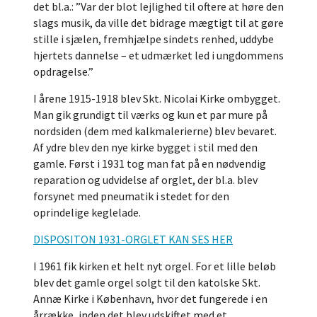
det bl.a.: ”Var der blot lejlighed til oftere at høre den
slags musik, da ville det bidrage mægtigt til at gøre
stille i sjælen, fremhjælpe sindets renhed, uddybe
hjertets dannelse – et udmærket led i ungdommens
opdragelse.”
I årene 1915-1918 blev Skt. Nicolai Kirke ombygget.
Man gik grundigt til værks og kun et par mure på
nordsiden (dem med kalkmalerierne) blev bevaret.
Af ydre blev den nye kirke bygget i stil med den
gamle. Først i 1931 tog man fat på en nødvendig
reparation og udvidelse af orglet, der bl.a. blev
forsynet med pneumatik i stedet for den
oprindelige keglelade.
DISPOSITON 1931-ORGLET KAN SES HER
I 1961 fik kirken et helt nyt orgel. For et lille beløb
blev det gamle orgel solgt til den katolske Skt.
Annæ Kirke i København, hvor det fungerede i en
årrække, inden det blev udskiftet med et