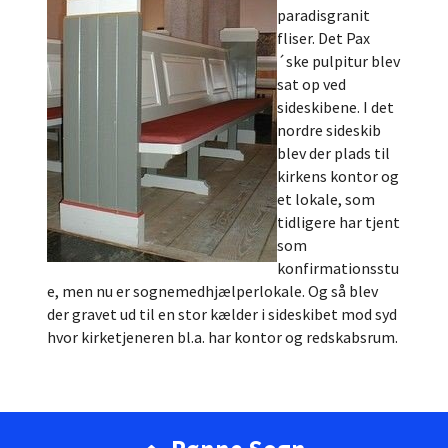
paradisgranit
fliser. Det Pax
´ske pulpitur blev
sat op ved
sideskibene. I det
nordre sideskib
blev der plads til
kirkens kontor og
et lokale, som
tidligere har tjent
som
konfirmationsstu
e, men nu er sognemedhjælperlokale. Og så blev
der gravet ud til en stor kælder i sideskibet mod syd
hvor kirketjeneren bl.a. har kontor og redskabsrum.