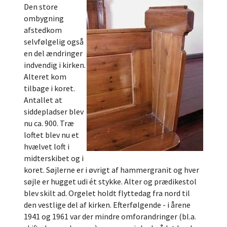
Den store
ombygning
afstedkom
selvfølgelig også
en del ændringer
indvendig i kirken.
Alteret kom
tilbage i koret.
Antallet at
siddepladser blev
nu ca. 900. Træ
loftet blev nu et
hvælvet loft i
midterskibet og i
koret. Søjlerne er i øvrigt af hammergranit og hver
søjle er hugget udi ét stykke. Alter og prædikestol
blev skilt ad. Orgelet holdt flyttedag fra nord til
den vestlige del af kirken. Efterfølgende - i årene
1941 og 1961 var der mindre omforandringer (bl.a.