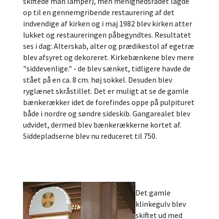
skiftede man lamper), men menighedsrådet lagde
op til en gennemgribende restaurering af det
indvendige af kirken og i maj 1982 blev kirken atter
lukket og restaureringen påbegyndtes. Resultatet
ses i dag: Alterskab, alter og prædikestol af egetræ
blev afsyret og dekoreret. Kirkebænkene blev mere
"siddevenlige." - de blev sænket, tidligere havde de
stået på en ca. 8 cm. høj sokkel. Desuden blev
ryglænet skråstillet. Det er muligt at se de gamle
bænkerækker idet de forefindes oppe på pulpituret
både i nordre og søndre sideskib. Gangarealet blev
udvidet, dermed blev bænkerækkerne kortet af.
Siddepladserne blev nu reduceret til 750.
Det gamle
klinkegulv blev
skiftet ud med