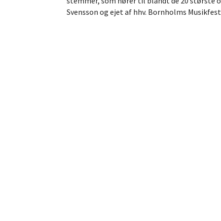
stemmer, som hører til blandt de 20 største 
Svensson og ejet af hhv. Bornholms Musikfes