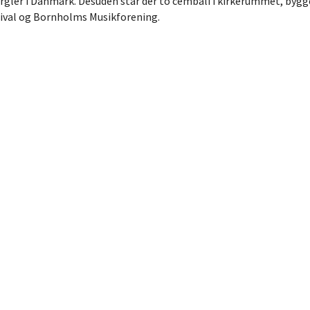
orgler i Danmark. Desuden står der to cembali i kirkerummet, byg
tival og Bornholms Musikforening.