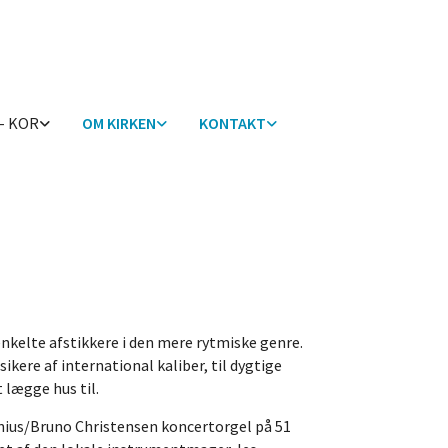
- KOR
OM KIRKEN
KONTAKT
nkelte afstikkere i den mere rytmiske genre.
ere af international kaliber, til dygtige
 lægge hus til.
benius/Bruno Christensen koncertorgel på 51