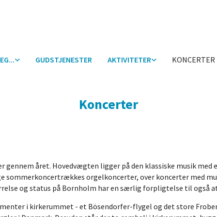
EG...
GUDSTJENESTER
AKTIVITETER
KONCERTER 
Koncerter
ter gennem året. Hovedvægten ligger på den klassiske musik med e
ige sommerkoncertrækkes orgelkoncerter, over koncerter med musik
rrelse og status på Bornholm har en særlig forpligtelse til også at
trumenter i kirkerummet - et Bösendorfer-flygel og det store Fro